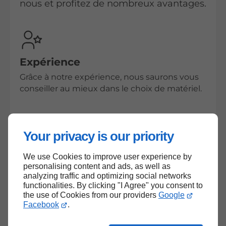
nous et profitez de nombreux avantages.
Expérience
Grâce à notre expérience, nous saurons vous
conseiller au mieux dans le choix de matériel.
Your privacy is our priority
Location sur mesure
We use Cookies to improve user experience by
Soucieux de vous satisfaire au mieux, nous
personalising content and ads, as well as
analyzing traffic and optimizing social networks
vous proposons des formules sur mesure
functionalities. By clicking "I Agree" you consent to
pour la location de matériel.
the use of Cookies from our providers
Google
Facebook
.